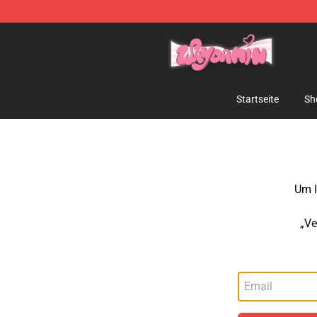
Waydamin Store - Official Waydamin Merchandise Sh
Startseite
Sh
Um I
„Ve