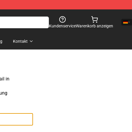
Kundenservice
Warenkorb anzeigen
og
Kontakt
il in
sung