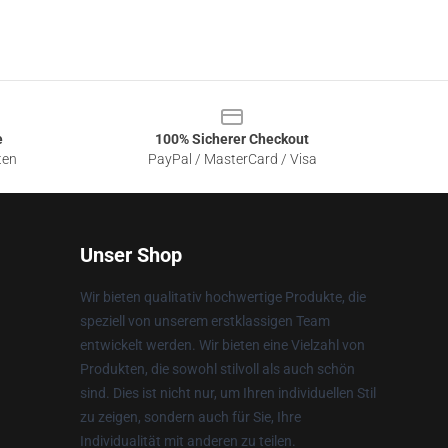
e
100% Sicherer Checkout
ten
PayPal / MasterCard / Visa
Unser Shop
Wir bieten qualitativ hochwertige Produkte, die
speziell von unserem erstklassigen Team
entwickelt werden. Wir bieten eine Vielzahl von
Produkten, die sowohl stilvoll als auch schön
sind. Dies ist nicht nur, um Ihren individuellen Stil
zu zeigen, sondern auch für Sie, Ihre
Individualität mit anderen zu teilen.