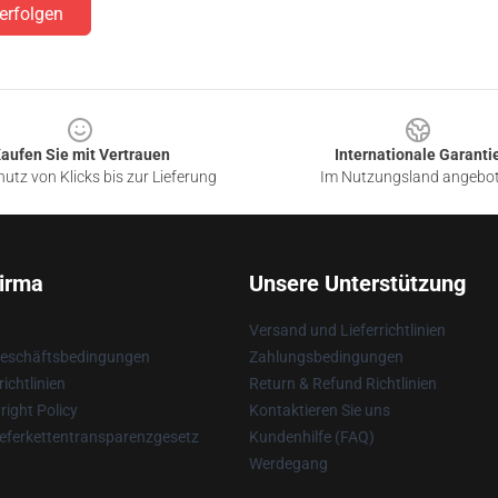
erfolgen
aufen Sie mit Vertrauen
Internationale Garanti
utz von Klicks bis zur Lieferung
Im Nutzungsland angebo
irma
Unsere Unterstützung
Versand und Lieferrichtlinien
Geschäftsbedingungen
Zahlungsbedingungen
ichtlinien
Return & Refund Richtlinien
ight Policy
Kontaktieren Sie uns
eferkettentransparenzgesetz
Kundenhilfe (FAQ)
Werdegang