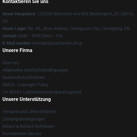
Kontaktieren Sie uns
Unser Hauptbüro
: 125028 Wisconsin Ave NW, Washington, DC 20016,
US
Unser Lager
: No. 88, Jinyu Avenue, Changyuan City, Chongqing, CN
Geruch
: 9AM – 5PM (Mon – Fri)
E-Mail senden
: Kontakt@waydamin.shop
Unsere Firma
Über uns
Allgemeine Geschäftsbedingungen
Datenschutzrichtlinien
DMCA - Copyright Policy
CA SB657: Lieferkettentransparenzgesetz
Unsere Unterstützung
Versand und Lieferrichtlinien
Zahlungsbedingungen
Return & Refund Richtlinien
Kontaktieren Sie uns