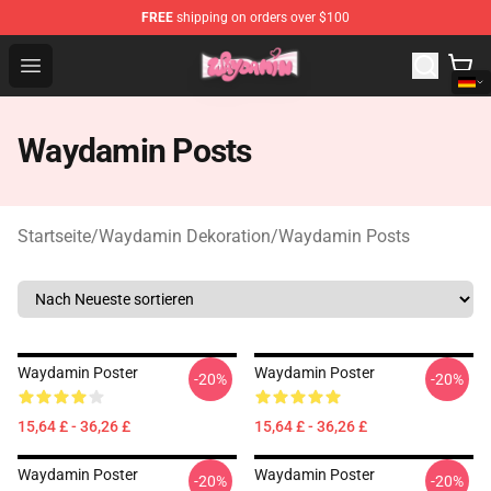
FREE
shipping on orders over $100
Waydamin Store - Official Waydamin Merchandise Shop
Open menu
Waydamin Posts
Startseite
/
Waydamin Dekoration
/
Waydamin Posts
Waydamin Poster
Waydamin Poster
-20%
-20%
15,64 £ - 36,26 £
15,64 £ - 36,26 £
Waydamin Poster
Waydamin Poster
-20%
-20%