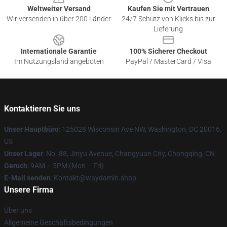
Weltweiter Versand
Kaufen Sie mit Vertrauen
Wir versenden in über 200 Länder
24/7 Schutz von Klicks bis zur
Lieferung
Internationale Garantie
100% Sicherer Checkout
Im Nutzungsland angeboten
PayPal / MasterCard / Visa
Kontaktieren Sie uns
Unser Hauptbüro
: 125028 Wisconsin Ave NW, Washington, DC 20016,
US
Unser Lager
: No. 88, Jinyu Avenue, Changyuan City, Chongqing, CN
Geruch
: 9AM – 5PM (Mon – Fri)
E-Mail senden
: Kontakt@waydamin.shop
Unsere Firma
Über uns
Allgemeine Geschäftsbedingungen