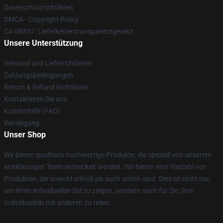
Datenschutzrichtlinien
DMCA - Copyright Policy
CA SB657: Lieferkettentransparenzgesetz
Unsere Unterstützung
Versand und Lieferrichtlinien
Zahlungsbedingungen
Return & Refund Richtlinien
Kontaktieren Sie uns
Kundenhilfe (FAQ)
Werdegang
Unser Shop
Wir bieten qualitativ hochwertige Produkte, die speziell von unserem
erstklassigen Team entwickelt werden. Wir bieten eine Vielzahl von
Produkten, die sowohl stilvoll als auch schön sind. Dies ist nicht nur,
um Ihren individuellen Stil zu zeigen, sondern auch für Sie, Ihre
Individualität mit anderen zu teilen.