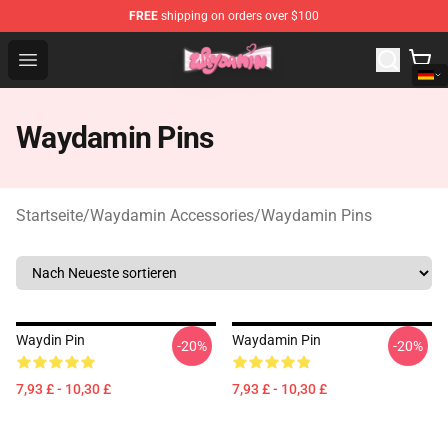
FREE
shipping on orders over $100
Waydamin Store - Official Waydamin Merchandise Shop
Open menu
Waydamin Pins
Startseite
/
Waydamin Accessories
/
Waydamin Pins
Waydin Pin
Waydamin Pin
-20%
-20%
7,93 £ - 10,30 £
7,93 £ - 10,30 £