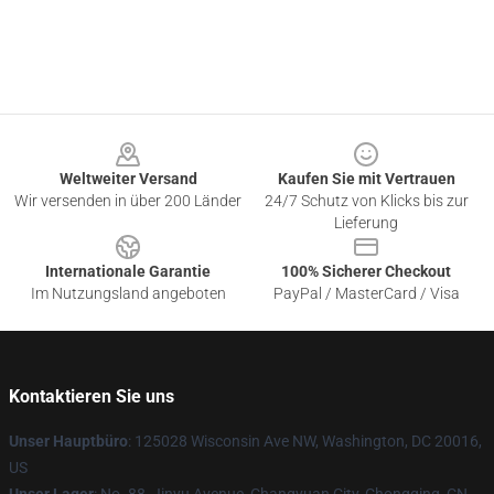
Footer
Weltweiter Versand
Kaufen Sie mit Vertrauen
Wir versenden in über 200 Länder
24/7 Schutz von Klicks bis zur
Lieferung
Internationale Garantie
100% Sicherer Checkout
Im Nutzungsland angeboten
PayPal / MasterCard / Visa
Kontaktieren Sie uns
Unser Hauptbüro
: 125028 Wisconsin Ave NW, Washington, DC 20016,
US