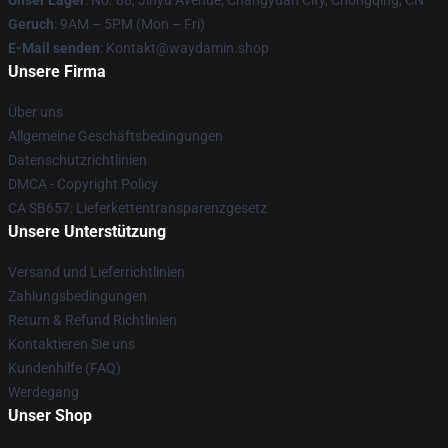
Unser Lager
: No. 88, Jinyu Avenue, Changyuan City, Chongqing, CN
Geruch
: 9AM – 5PM (Mon – Fri)
E-Mail senden
: Kontakt@waydamin.shop
Unsere Firma
Über uns
Allgemeine Geschäftsbedingungen
Datenschutzrichtlinien
DMCA - Copyright Policy
CA SB657: Lieferkettentransparenzgesetz
Unsere Unterstützung
Versand und Lieferrichtlinien
Zahlungsbedingungen
Return & Refund Richtlinien
Kontaktieren Sie uns
Kundenhilfe (FAQ)
Werdegang
Unser Shop