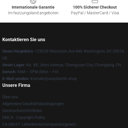
Internationale Garantie
100% Sicherer Checkout
Im Nutzungsland angeboten
PayPal / MasterCard / Visa
Kontaktieren Sie uns
Unser Hauptbüro
: 125028 Wisconsin Ave NW, Washington, DC 20016,
US
Unser Lager
: No. 88, Jinyu Avenue, Changyuan City, Chongqing, CN
Geruch
: 9AM – 5PM (Mon – Fri)
E-Mail senden
: Kontakt@waydamin.shop
Unsere Firma
Über uns
Allgemeine Geschäftsbedingungen
Datenschutzrichtlinien
DMCA - Copyright Policy
CA SB657: Lieferkettentransparenzgesetz