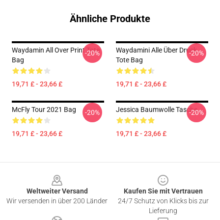
Ähnliche Produkte
Waydamin All Over Print Tote
Waydamini Alle Über Druck
-20%
-20%
Bag
Tote Bag
19,71 £ - 23,66 £
19,71 £ - 23,66 £
McFly Tour 2021 Bag
Jessica Baumwolle Tasche
-20%
-20%
19,71 £ - 23,66 £
19,71 £ - 23,66 £
Footer
Weltweiter Versand
Kaufen Sie mit Vertrauen
Wir versenden in über 200 Länder
24/7 Schutz von Klicks bis zur
Lieferung