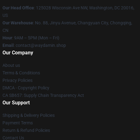
Our Head Office
: 125028 Wisconsin Ave NW, Washington, DC 20016,
US
Our Warehouse
: No. 88, Jinyu Avenue, Changyuan City, Chongqing,
CN
Hour
: 9AM – 5PM (Mon – Fri)
Email
: contact@waydamin.shop
Our Company
About us
Terms & Conditions
Privacy Policies
DMCA - Copyright Policy
CA SB657: Supply Chain Transparency Act
Our Support
Shipping & Delivery Policies
Payment Terms
Return & Refund Policies
Contact Us