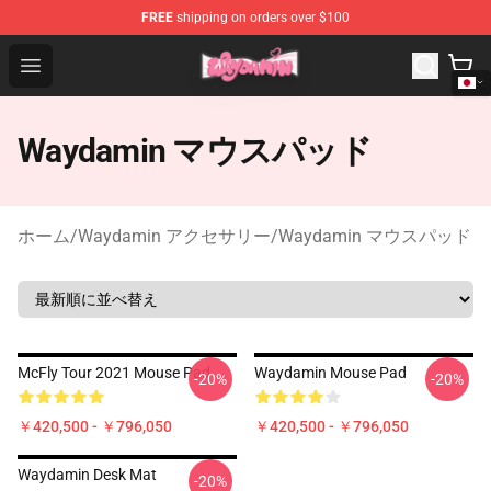
FREE
shipping on orders over $100
Waydamin Store - Official Waydamin Merchandise Shop
Open menu
Waydamin マウスパッド
ホーム
/
Waydamin アクセサリー
/
Waydamin マウスパッド
McFly Tour 2021 Mouse Pad
Waydamin Mouse Pad
-20%
-20%
￥420,500 - ￥796,050
￥420,500 - ￥796,050
Waydamin Desk Mat
-20%