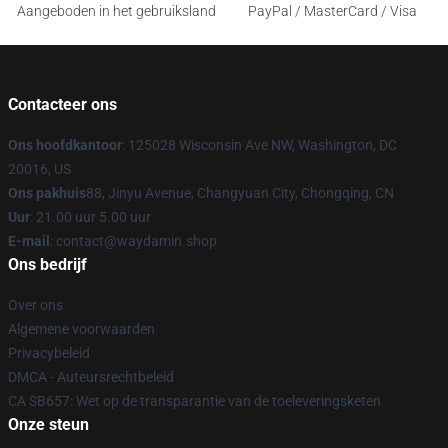
Aangeboden in het gebruiksland
PayPal / MasterCard / Visa
Contacteer ons
Ons hoofdkantoor
: 125028 Wisconsin Ave NW, Washington, DC
20016, US
Ons pakhuis
88, Jinyu Avenue, Changyuan City, Chongqing, CN
Uur
: 21.00 uur 5.00 uur
E-mail
: contact@waydamin.shop
Ons bedrijf
Over ons
Algemene voorwaarden
Privacybeleid
DMCA - Auteursrechtbeleid
CA SB657: Wet op de transparantie van de toeleveringsketen
Onze steun