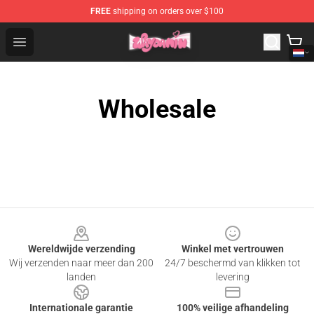
FREE
shipping on orders over $100
Waydamin Store - Official Waydamin Merchandise Shop
Open menu
Wholesale
Footer
Wereldwijde verzending
Winkel met vertrouwen
Wij verzenden naar meer dan 200
24/7 beschermd van klikken tot
landen
levering
Internationale garantie
100% veilige afhandeling