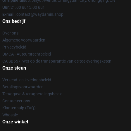
Ons pakhuis
88, Jinyu Avenue, Changyuan City, Chongqing, CN
Uur
: 21.00 uur 5.00 uur
E-mail
: contact@waydamin.shop
Ons bedrijf
Over ons
Algemene voorwaarden
Privacybeleid
DMCA - Auteursrechtbeleid
CA SB657: Wet op de transparantie van de toeleveringsketen
Onze steun
Verzend- en leveringsbeleid
Betalingsvoorwaarden
Teruggave & terugbetalingsbeleid
Contacteer ons
Klantenhulp (FAQ)
Whosale
Onze winkel