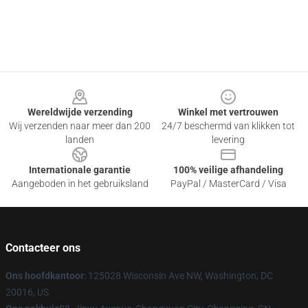
Footer
Wereldwijde verzending
Winkel met vertrouwen
Wij verzenden naar meer dan 200
24/7 beschermd van klikken tot
landen
levering
Internationale garantie
100% veilige afhandeling
Aangeboden in het gebruiksland
PayPal / MasterCard / Visa
Contacteer ons
Ons hoofdkantoor
: 125028 Wisconsin Ave NW, Washington, DC
20016, US