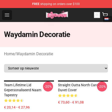
FREE
shipping on orders over $100
Waydamin Store - Official Waydamin Merchandise Shop
Open menu
Waydamin Decoratie
Home
/
Waydamin Decoratie
Team Lifetime Lid
Straight Outta North Carolina
-20%
-20%
Gepersonaliseerd Naam
Duvet Cover
Tapestry
€ 73,60 - € 91,08
€ 20,14 - € 27,96