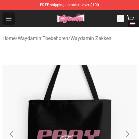
FREE
shipping on orders over $100
Waydamin Store - Official Waydamin Merchandise Shop
Open menu
Home
/
Waydamin Toebehoren
/
Waydamin Zakken