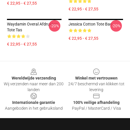
€ 22,95 - € 27,55
€ 22,95 - € 27,55
Waydamin Overal Afdrukken
Jessica Cotton Tote Bag
-20%
-20%
Tote Tas
€ 22,95 - € 27,55
€ 22,95 - € 27,55
Footer
Wereldwijde verzending
Winkel met vertrouwen
Wij verzenden naar meer dan 200
24/7 beschermd van klikken tot
landen
levering
Internationale garantie
100% veilige afhandeling
Aangeboden in het gebruiksland
PayPal / MasterCard / Visa