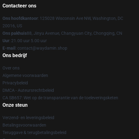
Contacteer ons
Ons hoofdkantoor
: 125028 Wisconsin Ave NW, Washington, DC
20016, US
Ons pakhuis
88, Jinyu Avenue, Changyuan City, Chongqing, CN
Uur
: 21.00 uur 5.00 uur
E-mail
: contact@waydamin.shop
Ons bedrijf
Over ons
Algemene voorwaarden
Privacybeleid
DMCA - Auteursrechtbeleid
CA SB657: Wet op de transparantie van de toeleveringsketen
Onze steun
Verzend- en leveringsbeleid
Betalingsvoorwaarden
Teruggave & terugbetalingsbeleid