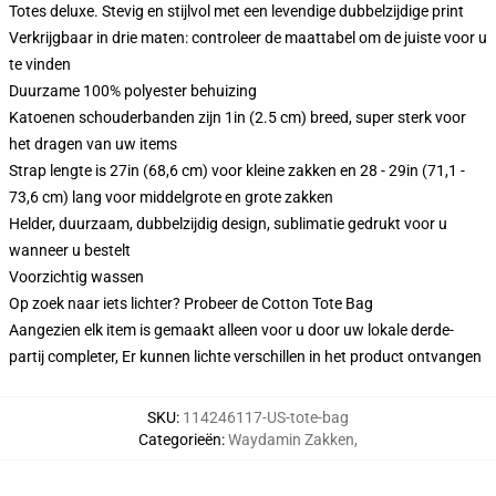
Totes deluxe. Stevig en stijlvol met een levendige dubbelzijdige print
Verkrijgbaar in drie maten: controleer de maattabel om de juiste voor u
te vinden
Duurzame 100% polyester behuizing
Katoenen schouderbanden zijn 1in (2.5 cm) breed, super sterk voor
het dragen van uw items
Strap lengte is 27in (68,6 cm) voor kleine zakken en 28 - 29in (71,1 -
73,6 cm) lang voor middelgrote en grote zakken
Helder, duurzaam, dubbelzijdig design, sublimatie gedrukt voor u
wanneer u bestelt
Voorzichtig wassen
Op zoek naar iets lichter? Probeer de Cotton Tote Bag
Aangezien elk item is gemaakt alleen voor u door uw lokale derde-
partij completer, Er kunnen lichte verschillen in het product ontvangen
SKU
:
114246117-US-tote-bag
Categorieën
:
Waydamin Zakken
,