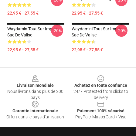
-20%
-20%
22,95 € - 27,55 €
22,95 € - 27,55 €
Waydamin Tout Sur Imprimer
Waydamini Tout Sur Imprimer
-20%
-20%
Sac De Valise
Sac De Valise
22,95 € - 27,55 €
22,95 € - 27,55 €
Footer
Livraison mondiale
Achetez en toute confiance
Nous livrons dans plus de 200
24/7 Protected from clicks to
pays
delivery
Garantie internationale
Paiement 100% sécurisé
Offert dans le pays d'utilisation
PayPal / MasterCard / Visa