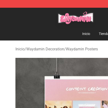
Waydamin Store - Official Waydamin Merchandise Sh
Inicio
Tiend
Inicio
/
Waydamin Decoration
/
Waydamin Posters