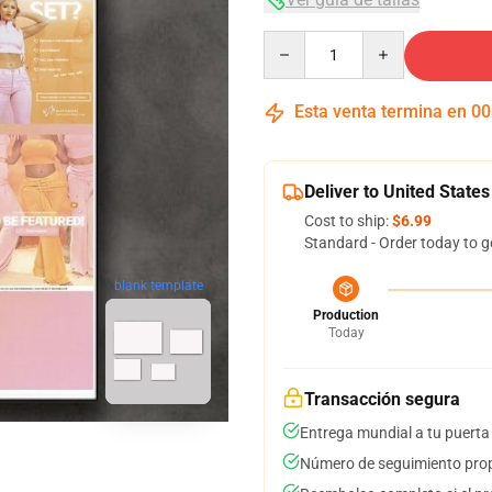
Quantity
Esta venta termina en
00
Deliver to United States
Cost to ship:
$6.99
Standard - Order today to g
blank template
Production
Today
Transacción segura
Entrega mundial a tu puerta
Número de seguimiento prop