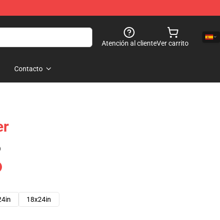
Atención al cliente
Ver carrito
Contacto
er
)
24in
18x24in