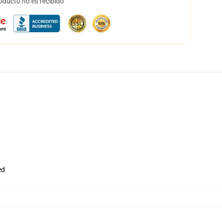
oducto no es recibido
ed