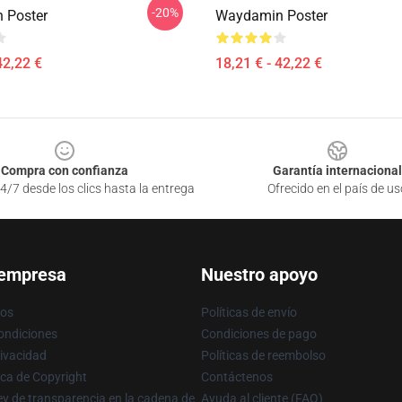
-20%
 Poster
Waydamin Poster
42,22 €
18,21 € - 42,22 €
Compra con confianza
Garantía internacional
4/7 desde los clics hasta la entrega
Ofrecido en el país de us
 empresa
Nuestro apoyo
ros
Políticas de envío
ondiciones
Condiciones de pago
rivacidad
Políticas de reembolso
ica de Copyright
Contáctenos
y de transparencia en la cadena de
Ayuda al cliente (FAQ)