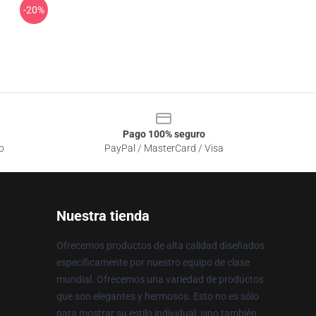
-20%
Pago 100% seguro
o
PayPal / MasterCard / Visa
Nuestra tienda
Ofrecemos productos de alta calidad diseñados
específicamente por nuestro equipo de clase
mundial. Ofrecemos una variedad de productos
que son elegantes y hermosos. Esto no es sólo
para mostrar su estilo individual, sino también