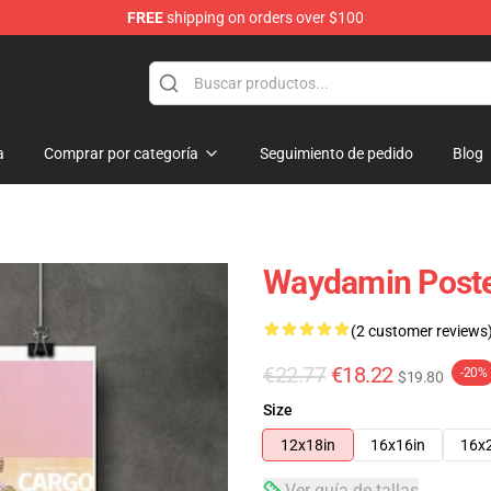
FREE
shipping on orders over $100
op
a
Comprar por categoría
Seguimiento de pedido
Blog
Waydamin Post
(2 customer reviews
€22.77
€18.22
-20%
$19.80
Size
12x18in
16x16in
16x
Ver guía de tallas