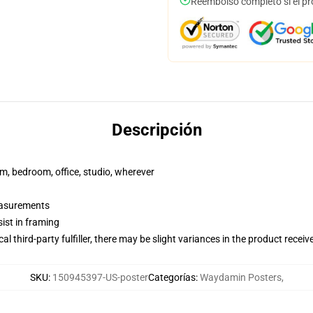
Reembolso completo si el pr
Descripción
rm, bedroom, office, studio, wherever
measurements
ist in framing
al third-party fulfiller, there may be slight variances in the product receiv
SKU
:
150945397-US-poster
Categorías
:
Waydamin Posters
,